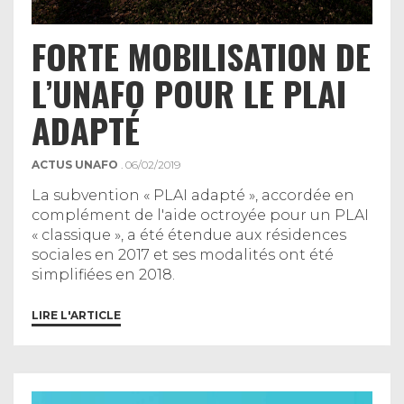
FORTE MOBILISATION DE
L’UNAFO POUR LE PLAI
ADAPTÉ
ACTUS UNAFO
. 06/02/2019
La subvention « PLAI adapté », accordée en
complément de l'aide octroyée pour un PLAI
« classique », a été étendue aux résidences
sociales en 2017 et ses modalités ont été
simplifiées en 2018.
LIRE L'ARTICLE