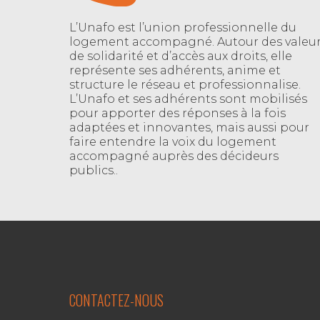
L’Unafo est l’union professionnelle du
logement accompagné. Autour des valeu
de solidarité et d’accès aux droits, elle
représente ses adhérents, anime et
structure le réseau et professionnalise.
L’Unafo et ses adhérents sont mobilisés
pour apporter des réponses à la fois
adaptées et innovantes, mais aussi pour
faire entendre la voix du logement
accompagné auprès des décideurs
publics..
CONTACTEZ-NOUS