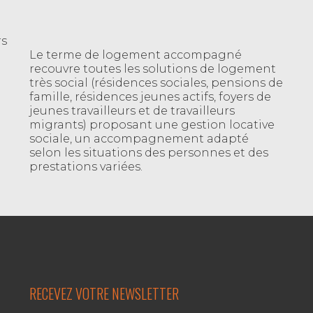
rs
Le terme de logement accompagné
recouvre toutes les solutions de logement
très social (résidences sociales, pensions de
famille, résidences jeunes actifs, foyers de
jeunes travailleurs et de travailleurs
migrants) proposant une gestion locative
sociale, un accompagnement adapté
selon les situations des personnes et des
prestations variées.
RECEVEZ VOTRE NEWSLETTER