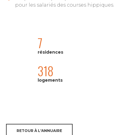
pour les salariés des courses hippiques.
7
résidences
318
logements
RETOUR À L'ANNUAIRE