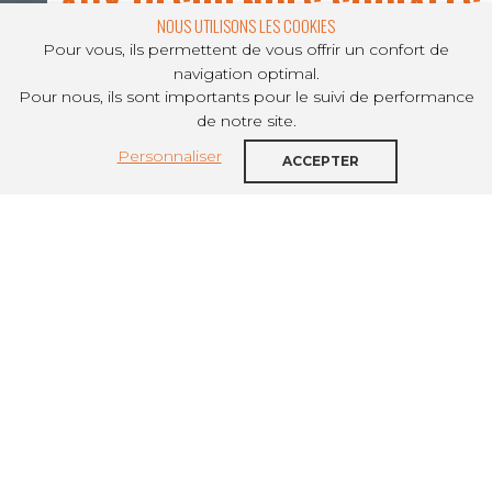
AUX RÉSIDENCES SOCIALES
NOUS UTILISONS LES COOKIES
Pour vous, ils permettent de vous offrir un confort de
navigation optimal.
Pour nous, ils sont importants pour le suivi de performance
PARTAGER SUR
de notre site.
Personnaliser
Vous trouverez sur cette des pages des
ACCEPTER
questions-réponses liées aux résidences
sociales. Dernière mise à jour le 15 avril
Où trouver de l’information ? (15 avril)
Quelles sont les préconisations pour les
gestionnaires de foyers de travailleurs migrants ?
(6 avril)