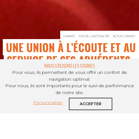
UNAFO
TOUTE L’ACTUALITÉ
ACTUS UNAFO
UNE UNION À L’ÉCOUTE ET AU
SERVICE DE SES ADHÉRENTS
NOUS UTILISONS LES COOKIES
Pour vous, ils permettent de vous offrir un confort de
navigation optimal.
Pour nous, ils sont importants pour le suivi de performance
PARTAGER SUR
de notre site.
Personnaliser
L'Unafo a tenu, le 10 juin, son assemblée
ACCEPTER
générale. Les échanges ont permis de
rendre compte des actions menées
l’année dernière, de la situation