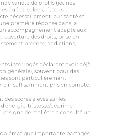
e variété de profils (jeunes
es âgées isolées, …), tous
cte nécessairement leur santé et
e une première réponse dans la
n d’un accompagnement adapté aux
: ouverture des droits, prise en
issement précoce, addictions,
ents interrogés déclarent avoir déjà
on générale), souvent pour des
mes sont particulièrement
ore insuffisamment pris en compte.
 des scores élevés sur les
d’énergie, tristesse/déprime.
’un signe de mal-être a consulté un
e problématique importante partagée