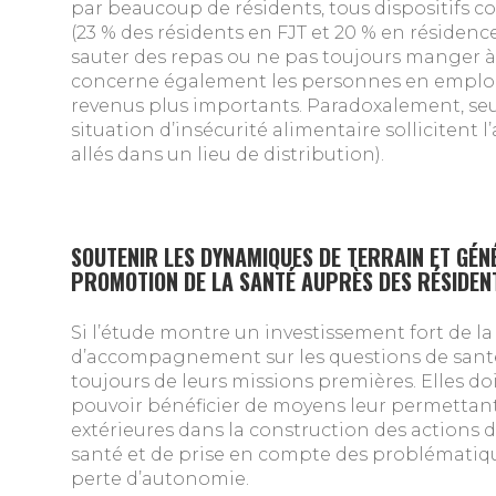
par beaucoup de résidents, tous dispositifs c
(23 % des résidents en FJT et 20 % en résidenc
sauter des repas ou ne pas toujours manger à l
concerne également les personnes en emploi
revenus plus importants. Paradoxalement, se
situation d’insécurité alimentaire sollicitent 
allés dans un lieu de distribution).
SOUTENIR LES DYNAMIQUES DE TERRAIN ET GÉN
PROMOTION DE LA SANTÉ AUPRÈS DES RÉSIDEN
Si l’étude montre un investissement fort de la
d’accompagnement sur les questions de santé
toujours de leurs missions premières. Elles d
pouvoir bénéficier de moyens leur permettant
extérieures dans la construction des actions d
santé et de prise en compte des problématique
perte d’autonomie.