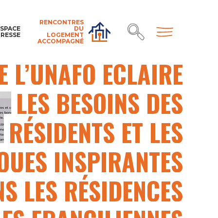
UNAFO
TOUTE L’ACTUALITÉ
PUBLICATION UNAFO
RENCONTRES
SANTÉ ET LOG
ESPACE
DU
ET LOGEMENT : UNE
PRESSE
LOGEMENT
ACCOMPAGNÉ
E L’UNAFO ÉCLAIRE
LES BESOINS DES
RÉSIDENTS ET LES
QUES INSPIRANTES
S LES RÉSIDENCES