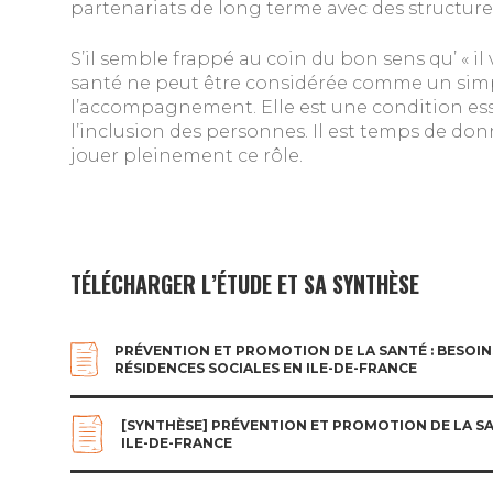
partenariats de long terme avec des structures
S’il semble frappé au coin du bon sens qu’ « il 
santé ne peut être considérée comme un simpl
l’accompagnement. Elle est une condition ess
l’inclusion des personnes. Il est temps de do
jouer pleinement ce rôle.
TÉLÉCHARGER L’ÉTUDE ET SA SYNTHÈSE
PRÉVENTION ET PROMOTION DE LA SANTÉ : BESOIN
RÉSIDENCES SOCIALES EN ILE-DE-FRANCE
[SYNTHÈSE] PRÉVENTION ET PROMOTION DE LA SA
ILE-DE-FRANCE