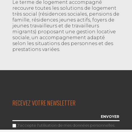
Le terme de logement accompagné
recouvre toutes les solutions de logement
très social (résidences sociales, pensions de
famille, résidences jeunes actifs, foyers de
jeunes travailleurs et de travailleurs
migrants) proposant une gestion locative
sociale, un accompagnement adapté
selon les situations des personnes et des
prestations variées.
RECEVEZ VOTRE NEWSLETTER
J'accepte l'utilisation de mes données personnelles.
Lire plus
.