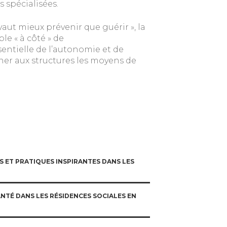
 spécialisées.
vaut mieux prévenir que guérir », la
e « à côté » de
entielle de l’autonomie et de
nner aux structures les moyens de
S ET PRATIQUES INSPIRANTES DANS LES
NTÉ DANS LES RÉSIDENCES SOCIALES EN