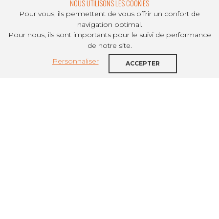
NOUS UTILISONS LES COOKIES
Pour vous, ils permettent de vous offrir un confort de
navigation optimal.
Pour nous, ils sont importants pour le suivi de performance
PARTAGER SUR
de notre site.
Personnaliser
Le 6 février dernier, Guillaume
ACCEPTER
Beaurepaire, référent régional UNAFO
Auvergne-Rhône-Alpes et Directeur
général d’Alfa 3A, Mohamed Benazzouz,
représentant de l’UNAFO dans la
Métropole de Lyon et Directeur Général
de la Fondation ARALIS, Bruno Mathieu,
Directeur d’AATES, Mathias Cornu,
Directeur de l’Association Le Relais et
Lucile Barou, Directrice régionale
d’ADOMA ont rencontré les équipes de la
DREETS et de la DREAL Auvergne