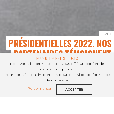
UNAFO
PRÉSIDENTIELLES 2022, NOS
PARTENAIRES TÉMOIGNENT
NOUS UTILISONS LES COOKIES
Pour vous, ils permettent de vous offrir un confort de
navigation optimal.
Pour nous, ils sont importants pour le suivi de performance
PARTAGER SUR
de notre site.
Personnaliser
Que ce soit au sein du Collectif des
ACCEPTER
Associations Unies ou aux côtés de
l’Uniopss, le Logement Accompagné a
joue la carte du collectif pour renforcer sa