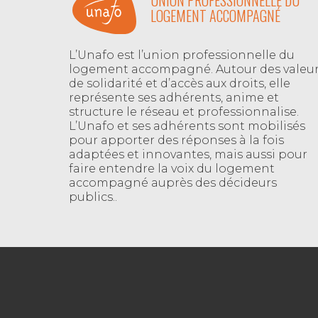
UNION PROFESSIONNELLE DU
LOGEMENT ACCOMPAGNÉ
L’Unafo est l’union professionnelle du
logement accompagné. Autour des valeu
de solidarité et d’accès aux droits, elle
représente ses adhérents, anime et
structure le réseau et professionnalise.
L’Unafo et ses adhérents sont mobilisés
pour apporter des réponses à la fois
adaptées et innovantes, mais aussi pour
faire entendre la voix du logement
accompagné auprès des décideurs
publics..