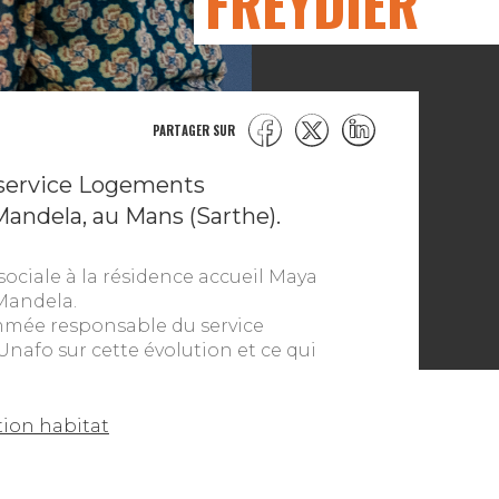
FREYDIER
PARTAGER SUR
u service Logements
andela, au Mans (Sarthe).
sociale à la résidence accueil Maya
 Mandela.
mmée responsable du service
nafo sur cette évolution et ce qui
tion habitat