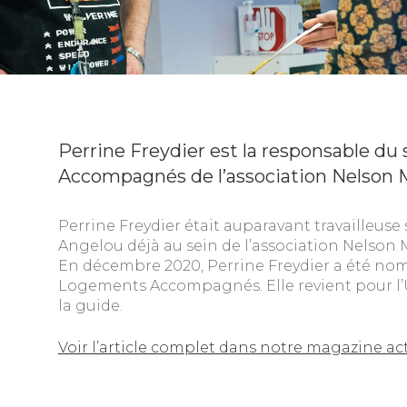
Perrine Freydier est la responsable d
Accompagnés de l’association Nelson M
Perrine Freydier était auparavant travailleuse 
Angelou déjà au sein de l’association Nelson
En décembre 2020, Perrine Freydier a été no
Logements Accompagnés. Elle revient pour l’U
la guide.
Voir l’article complet dans notre magazine ac