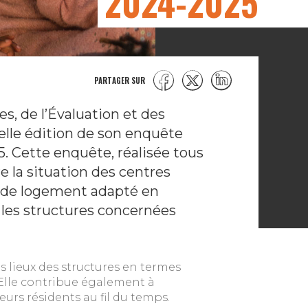
2024-2025
PARTAGER SUR
s, de l’Évaluation et des
elle édition de son enquête
5. Cette enquête, réalisée tous
e la situation des centres
 de logement adapté en
s les structures concernées
 lieux des structures en termes
. Elle contribue également à
eurs résidents au fil du temps.