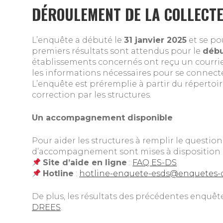
DÉROULEMENT DE LA COLLECTE
L’enquête a débuté le
31 janvier 2025
et se po
premiers résultats sont attendus pour le
débu
établissements concernés ont reçu un courrie
les informations nécessaires pour se connecte
L’enquête est préremplie à partir du répertoir
correction par les structures.
Un accompagnement disponible
Pour aider les structures à remplir le questio
d’accompagnement sont mises à disposition 
Site d’aide en ligne
:
FAQ ES-DS
Hotline
:
hotline-enquete-esds@enquetes-d
De plus, les résultats des précédentes enquête
DREES
.