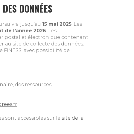
 DES DONNÉES
ursuivra jusqu’au
15 mai 2025
. Les
t de l’année 2026
. Les
r postal et électronique contenant
r au site de collecte des données.
e FINESS, avec possibilité de
nnaire, des ressources
:
rees.fr
s sont accessibles sur le
site de la