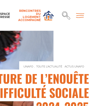
RENCONTRES
ESPACE
DU
PRESSE
LOGEMENT
ACCOMPAGNÉ
UNAFO
TOUTE L’ACTUALITÉ
ACTUS UNAFO
OUVERTURE DE
URE DE L’ENQUÊTE
IFFICULTÉ SOCIALE