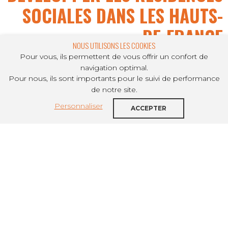
SOCIALES DANS LES HAUTS-
DE-FRANCE
NOUS UTILISONS LES COOKIES
Pour vous, ils permettent de vous offrir un confort de
navigation optimal.
Pour nous, ils sont importants pour le suivi de performance
PARTAGER SUR
de notre site.
Personnaliser
À l’occasion des rencontres nationales de
ACCEPTER
l’Unafo, union professionnelle du
logement accompagné, plusieurs acteurs
des Hauts-de-France ont signé, le mardi
5 décembre, une charte d’ambitions pour
développer les résidences sociales dans
la région.