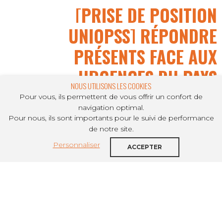
[PRISE DE POSITION
UNIOPSS] RÉPONDRE
PRÉSENTS FACE AUX
URGENCES DU PAYS
NOUS UTILISONS LES COOKIES
Pour vous, ils permettent de vous offrir un confort de
navigation optimal.
Pour nous, ils sont importants pour le suivi de performance
PARTAGER SUR
de notre site.
Personnaliser
Par un sursaut des Français attachés aux
ACCEPTER
valeurs de la République, les élections
législatives ont permis d’éviter le pire
qu’aurait représenté l’accession au
pouvoir de l’extrême-droite. Ainsi, la
liberté, l’égalité et la fraternité, ainsi que