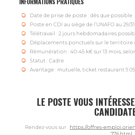
INFORMATIONS PRATIQUES
Date de prise de poste : dès que possible
Poste en CDI au siège de l’UNAFO au 29/3
Télétravail : 2 jours hebdomadaires possib
Déplacements ponctuels sur le territoire 
Rémunération : 40-45 k€ sur 13 mois, selon
Statut : Cadre
Avantage : mutuelle, ticket restaurant 9.0
LE POSTE VOUS INTÉRESSE
CANDIDAT
Rendez-vous sur :
https://offres-emploi.ori
776.html