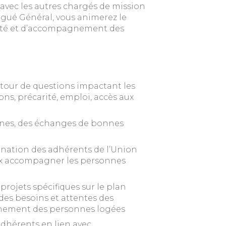
 avec les autres chargés de mission
égué Général, vous animerez le
anté et d’accompagnement des
our de questions impactant les
ns, précarité, emploi, accès aux
unes, des échanges de bonnes
tination des adhérents de l’Union
ux accompagner les personnes
rojets spécifiques sur le plan
 des besoins et attentes des
gnement des personnes logées
dhérents en lien avec