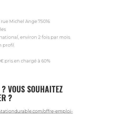
1 rue Michel Ange 75016
les
national, environ 2 fois par mois
 profil.
5€ pris en chargé à 60%
 ? VOUS SOUHAITEZ
ER ?
entationdurable.com/offre-emploi-