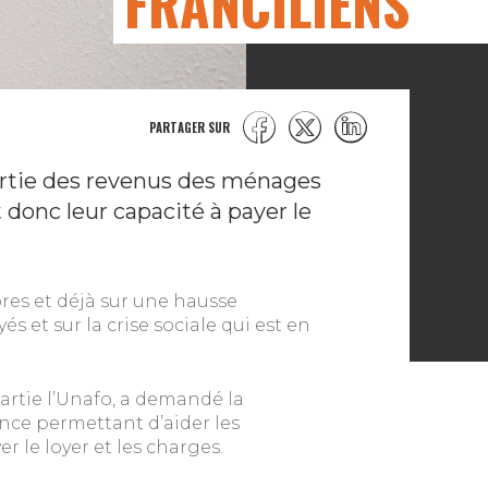
FRANCILIENS
PARTAGER SUR
partie des revenus des ménages
t donc leur capacité à payer le
ores et déjà sur une hausse
 et sur la crise sociale qui est en
partie l’Unafo, a demandé la
ance permettant d’aider les
er le loyer et les charges.