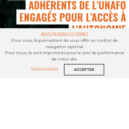
ADHÉRENTS DE L’UNAFO
ENGAGÉS POUR L’ACCÈS À
L’AUTONOMIE
NOUS UTILISONS LES COOKIES
Pour vous, ils permettent de vous offrir un confort de
navigation optimal.
Pour nous, ils sont importants pour le suivi de performance
PARTAGER SUR
de notre site.
Personnaliser
À l’occasion de la 17ème Semaine du
ACCEPTER
Logement des Jeunes, organisée du 1er
au 5 juin 2026, l’Unafo rappelle le rôle
majeur du logement accompagné dans
les parcours résidentiels des jeunes.
Dans un contexte d’accès au logement
toujours plus difficile, les résidences
sociales, résidences sociales jeunes actifs