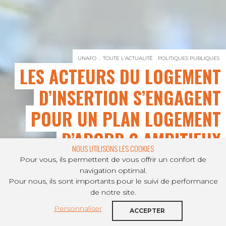
UNAFO
TOUTE L’ACTUALITÉ
POLITIQUES PUBLIQUES
LES ACTEURS DU LOGEMENT
D’INSERTION S’ENGAGENT
POUR UN PLAN LOGEMENT
D’ABORD 2 AMBITIEUX
NOUS UTILISONS LES COOKIES
Pour vous, ils permettent de vous offrir un confort de
navigation optimal.
Pour nous, ils sont importants pour le suivi de performance
PARTAGER SUR
de notre site.
Personnaliser
Les Acteurs du logement d’insertion ont
ACCEPTER