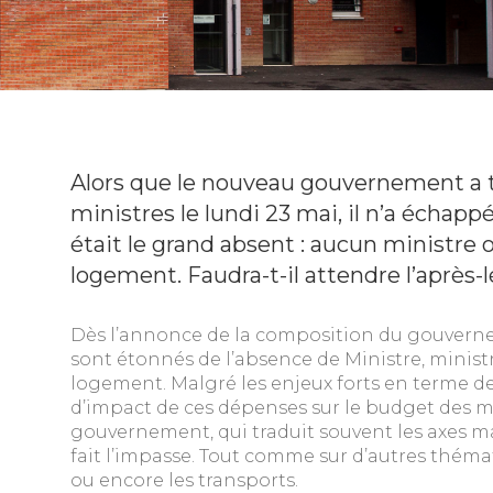
Alors que le nouveau gouvernement a 
ministres le lundi 23 mai, il n’a échap
était le grand absent : aucun ministre 
logement. Faudra-t-il attendre l’après-l
Dès l’annonce de la composition du gouverne
sont étonnés de l’absence de Ministre, minist
logement. Malgré les enjeux forts en terme 
d’impact de ces dépenses sur le budget des m
gouvernement, qui traduit souvent les axes ma
fait l’impasse. Tout comme sur d’autres thémati
ou encore les transports.