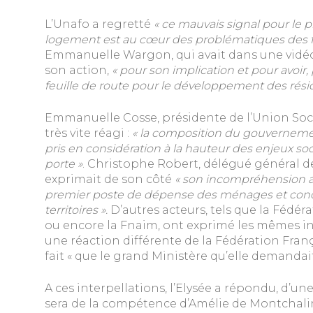
L’Unafo a regretté
« ce mauvais signal pour le 
logement est au cœur des problématiques des f
Emmanuelle Wargon, qui avait dans une vidéo d
son action,
« pour son implication et pour avoir, 
feuille de route pour le développement des rési
Emmanuelle Cosse, présidente de l’Union Soci
très vite réagi :
« la composition du gouverneme
pris en considération à la hauteur des enjeux so
porte »
. Christophe Robert, délégué général d
exprimait de son côté
« son incompréhension a
premier poste de dépense des ménages et conce
territoires ».
D’autres acteurs, tels que la Fédé
ou encore la Fnaim, ont exprimé les mêmes in
une réaction différente de la Fédération Franç
fait « que le grand Ministère qu’elle demandai
A ces interpellations, l’Elysée a répondu, d’u
sera de la compétence d’Amélie de Montchalin,