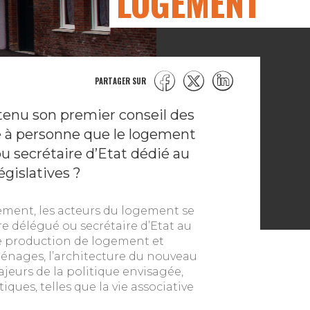
LOGEMENT
PARTAGER SUR
tenu son premier conseil des
pé à personne que le logement
ou secrétaire d’Etat dédié au
égislatives ?
ment, les acteurs du logement se
re délégué ou secrétaire d’Etat au
de production de logement et
énages, l’architecture du nouveau
jeurs de la politique envisagée,
ques, telles que la vie associative