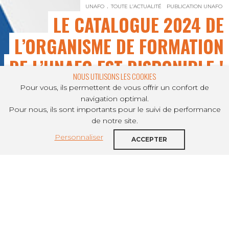
UNAFO
TOUTE L’ACTUALITÉ
PUBLICATION UNAFO
LE CATALOGUE 2024 DE
L’ORGANISME DE FORMATION
DE L’UNAFO EST DISPONIBLE !
NOUS UTILISONS LES COOKIES
Pour vous, ils permettent de vous offrir un confort de
navigation optimal.
Pour nous, ils sont importants pour le suivi de performance
PARTAGER SUR
de notre site.
Personnaliser
L’organisme de formation de l'Unafo,
ACCEPTER
spécialement dédié aux métiers du
Logement Accompagné, vient de publier
son catalogue 2024 proposant une large
offre de formations disponibles. Pour une
formation en particulier ou pour
construire ensemble votre parcours de