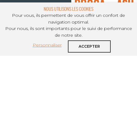
BROCA – ASH
NOUS UTILISONS LES COOKIES
Pour vous, ils permettent de vous offrir un confort de
navigation optimal.
Pour nous, ils sont importants pour le suivi de performance
PARTAGER SUR
de notre site.
Personnaliser
« Le logement accompagné, un acteur
ACCEPTER
devenu incontournable » est à lire dans
les ASH du 1er mai.
La tribune de
Arnaud de Broca
intitulée : « Le
logement accompagné, un acteur devenu
incontournable » est à lire dans les
ASH |
ACTUALITÉS SOCIALES HEBDOMADAIRES
du 1er
mai.
retour sur la crise et l’accompagnement
organisation du déconfinement