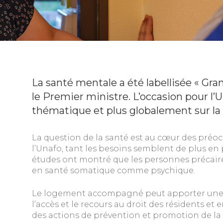
La santé mentale a été labellisée « Gra
le Premier ministre. L’occasion pour l’
thématique et plus globalement sur la 
La question de la santé est au cœur des préo
l’Unafo, tant les besoins semblent de plus en 
études ont montré que les personnes précaire
en santé somatique comme psychique.
Le logement accompagné peut apporter une p
l’accès et le recours au droit des résidents e
des actions de prévention et promotion de la 