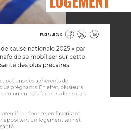
LOGEMENT
PARTAGER SUR
nde cause nationale 2025 » par
Unafo de se mobiliser sur cette
santé des plus précaires.
ccupations des adhérents de
plus prégnants. En effet, plusieurs
s cumulent des facteurs de risques
remière réponse, en favorisant
t en apportant un logement sain et
santé.