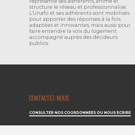
représente ses adhérents, anime et
structure le réseau et professionnalise.
L’Unafo et ses adhérents sont mobilisés
pour apporter des réponses à la fois
adaptées et innovantes, mais aussi pour
faire entendre la voix du logement
accompagné auprès des décideurs
publics..
CONTACTEZ-NOUS
CONSULTER NOS COORDONNÉES OU NOUS ÉCRIRE