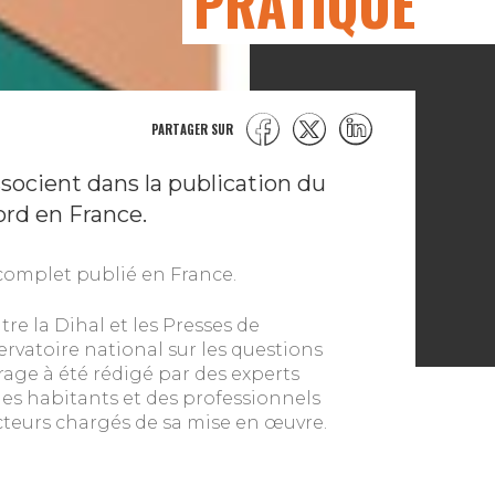
PRATIQUE
PARTAGER SUR
socient dans la publication du
rd en France.
s complet publié en France.
tre la Dihal et les Presses de
rvatoire national sur les questions
rage à été rédigé par des experts
es habitants et des professionnels
 acteurs chargés de sa mise en œuvre.