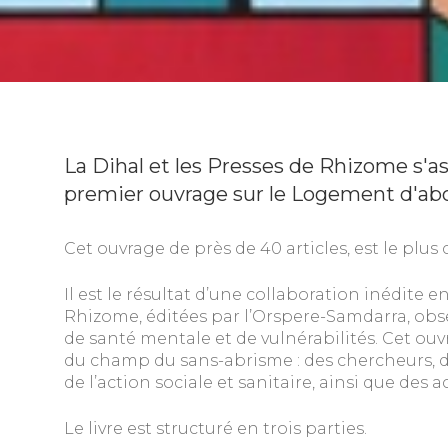
La Dihal et les Presses de Rhizome s'as
premier ouvrage sur le Logement d'abo
Cet ouvrage de près de 40 articles, est le plu
Il est le résultat d’une collaboration inédite en
Rhizome, éditées par l’Orspere-Samdarra, obse
de santé mentale et de vulnérabilités. Cet ouv
du champ du sans-abrisme : des chercheurs, d
de l’action sociale et sanitaire, ainsi que des
Le livre est structuré en trois parties.