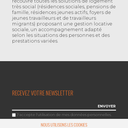
recouvre toutes les solutions de logement
très social (résidences sociales, pensions de
famille, résidences jeunes actifs, foyers de
jeunes travailleurs et de travailleurs
migrants) proposant une gestion locative
sociale, un accompagnement adapté
selon les situations des personnes et des
prestations variées.
RECEVEZ VOTRE NEWSLETTER
J'accepte l'utilisation de mes données personnelles.
Lire plus
.
NOUS UTILISONS LES COOKIES