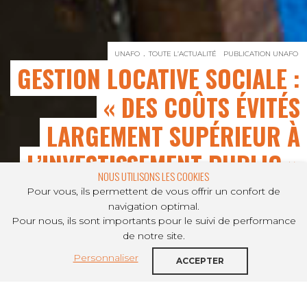
UNAFO
TOUTE L’ACTUALITÉ
PUBLICATION UNAFO
GESTION LOCATIVE SOCIALE :
« DES COÛTS ÉVITÉS
LARGEMENT SUPÉRIEUR À
L’INVESTISSEMENT PUBLIC »
NOUS UTILISONS LES COOKIES
Pour vous, ils permettent de vous offrir un confort de
navigation optimal.
Pour nous, ils sont importants pour le suivi de performance
PARTAGER SUR
de notre site.
Personnaliser
La gestion locative sociale (GLS) est un
ACCEPTER
mode d’intervention propre au
Logement Accompagné, et constitue