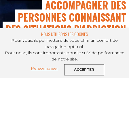
ACCOMPAGNER DES
PERSONNES CONNAISSANT
DES SITUATIONS D’ADDICTION
NOUS UTILISONS LES COOKIES
Pour vous, ils permettent de vous offrir un confort de
navigation optimal.
Pour nous, ils sont importants pour le suivi de performance
PARTAGER SUR
de notre site.
Personnaliser
Cette formation a été construite
ACCEPTER
spécifiquement pour les salarié.e.s du
logement d’insertion (FJT, pension de
famille, résidence sociale, intermédiation
locative, …). Reste 6 places.
Ceyye formation a été construite en partenariat
avec ADIXIO, expert dans le domaine de l’aide, de