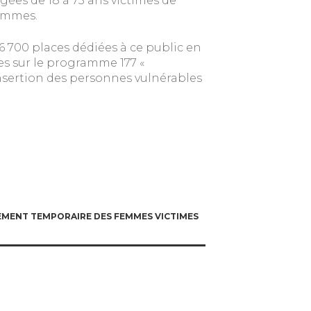
es de 18 à 75 ans victimes de
femmes.
 700 places dédiées à ce public en
s sur le programme 177 «
nsertion des personnes vulnérables
MENT TEMPORAIRE DES FEMMES VICTIMES