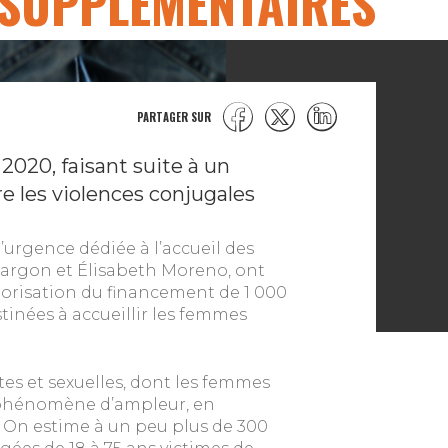
SUPPLÉMENTAIRES
PARTAGER SUR
2020, faisant suite à un
e les violences conjugales
urgence dédiée à l’accueil des
argon et Élisabeth Moreno, ont
valorisation du financement de 1 000
inées à accueillir les femmes
stes et sexuelles, dont les femmes
n phénomène d’ampleur, en
. On estime à un peu plus de 300