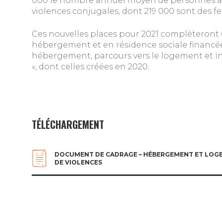
000 le nombre annuel moyen de personnes âgé
violences conjugales, dont 219 000 sont des 
Ces nouvelles places pour 2021 complèteront 6
hébergement et en résidence sociale financée
hébergement, parcours vers le logement et i
», dont celles créées en 2020.
TÉLÉCHARGEMENT
DOCUMENT DE CADRAGE – HÉBERGEMENT ET LOGE
DE VIOLENCES