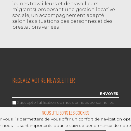
jeunes travailleurs et de travailleurs
migrants) proposant une gestion locative
sociale, un accompagnement adapté
selon les situations des personnes et des
prestations variées.
RECEVEZ VOTRE NEWSLETTER
J'accepte l'utilisation de mes données personnelles.
Lire plus
.
NOUS UTILISONS LES COOKIES
 vous, ils permettent de vous offrir un confort de navigation opt
 nous, ils sont importants pour le suivi de performance de notre 
ÉATION ACTI
Hébergé en Green Data Center en France