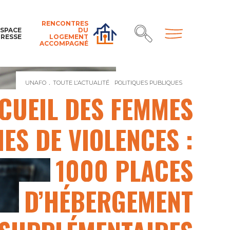
RENCONTRES
ESPACE
DU
PRESSE
LOGEMENT
ACCOMPAGNÉ
UNAFO
TOUTE L’ACTUALITÉ
POLITIQUES PUBLIQUES
ACCUEIL DES 
CUEIL DES FEMMES
ES DE VIOLENCES :
1000 PLACES
D’HÉBERGEMENT