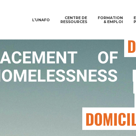
CENTRE DE
FORMATION
L’UNAFO
RESSOURCES
& EMPLOI
D
DOMICIL