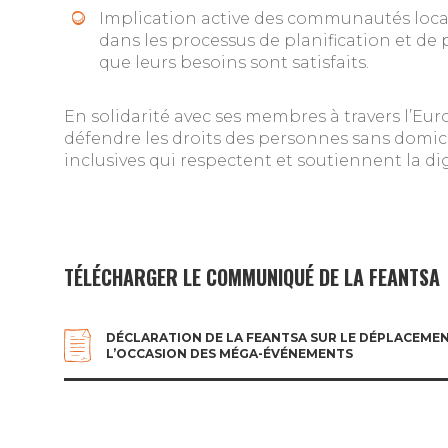
Implication active des communautés loca
dans les processus de planification et de p
que leurs besoins sont satisfaits.
En solidarité avec ses membres à travers l’Eu
défendre les droits des personnes sans domici
inclusives qui respectent et soutiennent la d
TÉLÉCHARGER LE COMMUNIQUÉ DE LA FEANTSA
DÉCLARATION DE LA FEANTSA SUR LE DÉPLACEMEN
L’OCCASION DES MÉGA-ÉVÉNEMENTS