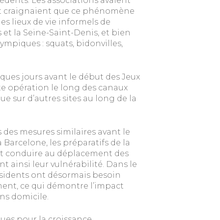
édents. Les associations avaient
t craignaient que ce phénomène
es lieux de vie informels de
et la Seine-Saint-Denis, et bien
ympiques : squats, bidonvilles,
elques jours avant le début des Jeux
te opération le long des canaux
ue sur d’autres sites au long de la
 des mesures similaires avant le
arcelone, les préparatifs de la
t conduire au déplacement des
t ainsi leur vulnérabilité. Dans le
résidents ont désormais besoin
ment, ce qui démontre l’impact
ns domicile.
ues pour la croissance