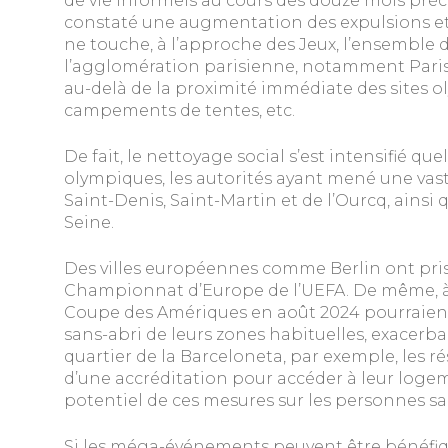
de vie informels au cours des douze mois préc
constaté une augmentation des expulsions e
ne touche, à l’approche des Jeux, l’ensemble d
l’agglomération parisienne, notamment Paris 
au-delà de la proximité immédiate des sites ol
campements de tentes, etc.
De fait, le nettoyage social s’est intensifié qu
olympiques, les autorités ayant mené une vas
Saint-Denis, Saint-Martin et de l’Ourcq, ainsi q
Seine.
Des villes européennes comme Berlin ont pris
Championnat d’Europe de l’UEFA. De même, à B
Coupe des Amériques en août 2024 pourraien
sans-abri de leurs zones habituelles, exacerban
quartier de la Barceloneta, par exemple, les 
d’une accréditation pour accéder à leur loge
potentiel de ces mesures sur les personnes sa
Si les méga-événements peuvent être bénéfiq