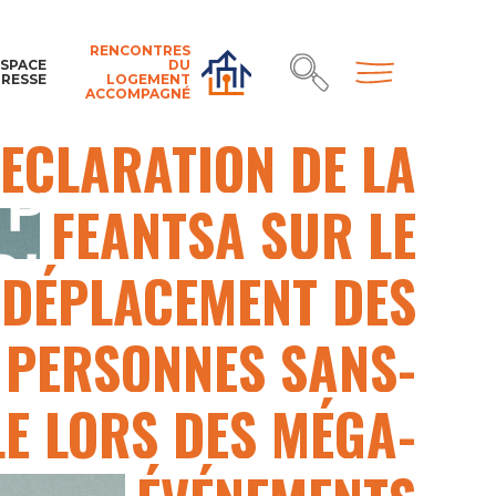
RENCONTRES
ESPACE
DU
PRESSE
LOGEMENT
ACCOMPAGNÉ
UNAFO
TOUTE L’ACTUALITÉ
ACTUS UNAFO
DÉCLARATION
ÉCLARATION DE LA
FEANTSA SUR LE
DÉPLACEMENT DES
PERSONNES SANS-
E LORS DES MÉGA-