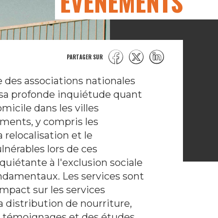
ÉVÉNEMENTS
PARTAGER SUR
des associations nationales
e sa profonde inquiétude quant
icile dans les villes
ents, y compris les
relocalisation et le
nérables lors de ces
iétante à l'exclusion sociale
ndamentaux. Les services sont
mpact sur les services
a distribution de nourriture,
s témoignages et des études