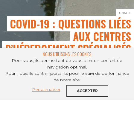
UNAFO
COVID-19 : QUESTIONS LIÉES
AUX CENTRES
D’HÉBERGEMENT SPÉCIALISÉS
NOUS UTILISONS LES COOKIES
Pour vous, ils permettent de vous offrir un confort de
navigation optimal.
Pour nous, ils sont importants pour le suivi de performance
PARTAGER SUR
de notre site.
Personnaliser
Vous trouverez sur cette page des
ACCEPTER
questions-réponses liées aux centres
d'hébergement spécialisés. Dernières
mise à jour: 27 avril