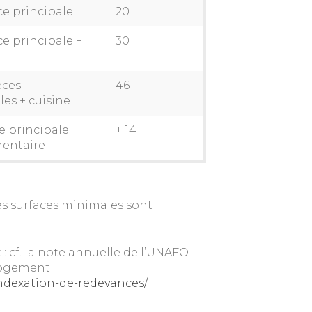
e principale
20
e principale +
30
èces
46
les + cuisine
e principale
+ 14
entaire
ces surfaces minimales sont
: cf. la note annuelle de l’UNAFO
logement :
indexation-de-redevances/