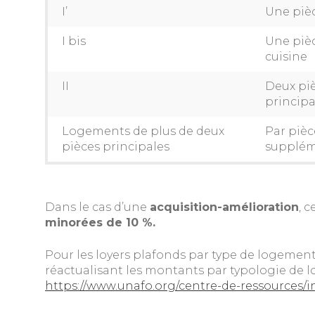
I’
Une pièc
I bis
Une pièc
cuisine
II
Deux pi
principa
Logements de plus de deux
Par pièc
pièces principales
supplém
Dans le cas d’une
acquisition-amélioration
, 
minorées de 10 %.
Pour les loyers plafonds par type de logement 
réactualisant les montants par typologie de 
https://www.unafo.org/centre-de-ressources/