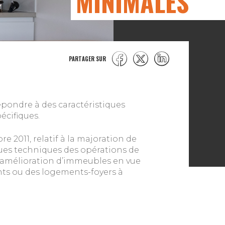
MINIMALES
PARTAGER SUR
épondre à des caractéristiques
écifiques.
re 2011, relatif à la majoration de
iques techniques des opérations de
n-amélioration d’immeubles en vue
nts ou des logements-foyers à