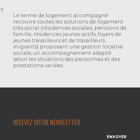
rs
Le terme de logement accompagné
recouvre toutes les solutions de logement
très social (résidences sociales, pensions de
famille, résidences jeunes actifs, foyers de
jeunes travailleurs et de travailleurs
migrants) proposant une gestion locative
sociale, un accompagnement adapté
selon les situations des personnes et des
prestations variées.
RECEVEZ VOTRE NEWSLETTER