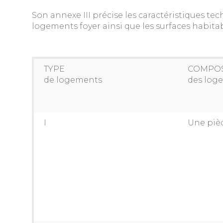
Son annexe III précise les caractéristiques te
logements foyer ainsi que les surfaces habita
TYPE
COMPOS
de logements
des log
I
Une pièc