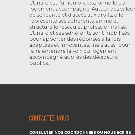
L’Unafo est l’union professionnelle du
logement accompagné. Autour des valeu
de solidarité et d’accès aux droits, elle
représente ses adhérents, anime et
structure le réseau et professionnalise.
L’Unafo et ses adhérents sont mobilisés
pour apporter des réponses à la fois
adaptées et innovantes, mais aussi pour
faire entendre la voix du logement
accompagné auprès des décideurs
publics..
CONTACTEZ-NOUS
CONSULTER NOS COORDONNÉES OU NOUS ÉCRIRE