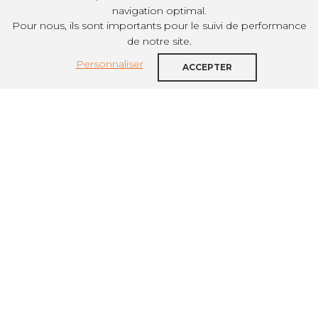
navigation optimal.
Pour nous, ils sont importants pour le suivi de performance
PARTAGER SUR
de notre site.
Personnaliser
Décembre 2019
ACCEPTER
La pension de famille est un outil de lutte
contre l’exclusion efficace pour la mise en
œuvre de la politique du logement d’abord.
L’Unafo et l’Etat publient un guide qui a pour
ambition d’apporter aux acteurs, les
références nécessaires pour que leurs projets
correspondent bien aux principes et objectifs
de cette forme de logement, sans pour autant
freiner leur capacité d’innovation.
La pension de famille propose à des personnes
seules à faible niveau de ressources, en situation
d’isolement ou d’exclusion sociale, des
logements abordables, adaptés et accessibles.