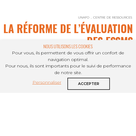
UNAFO
CENTRE DE RESSOURCES
LA RÉFORME DE L’ÉVALUATION
DES ESSMS
NOUS UTILISONS LES COOKIES
Pour vous, ils permettent de vous offrir un confort de
navigation optimal.
Pour nous, ils sont importants pour le suivi de performance
PARTAGER SUR
de notre site.
Personnaliser
A la suite d’un audit de l’IGAS en juin 2017, l’Etat a
ACCEPTER
souhaité refondre l’évaluation des ESSMS autour
de quatre points :
La suppression de l’autoévaluation
La modification des délais de l’évaluation
La création d’un référentiel unique