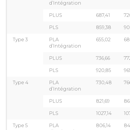
d’Intégration
PLUS
687,41
72
PLS
859,38
90
Type 3
PLA
655,02
68
d’Intégration
PLUS
736,66
77
PLS
920,85
96
Type 4
PLA
730,48
76
d’Intégration
PLUS
821,69
86
PLS
1027,14
10
Type 5
PLA
806,14
84