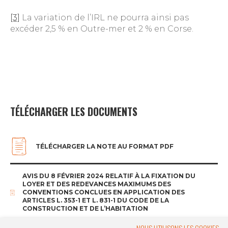
[3]
La variation de l’IRL ne pourra ainsi pas
excéder 2,5 % en Outre-mer et 2 % en Corse.
TÉLÉCHARGER LES DOCUMENTS
TÉLÉCHARGER LA NOTE AU FORMAT PDF
AVIS DU 8 FÉVRIER 2024 RELATIF À LA FIXATION DU
LOYER ET DES REDEVANCES MAXIMUMS DES
CONVENTIONS CONCLUES EN APPLICATION DES
ARTICLES L. 353-1 ET L. 831-1 DU CODE DE LA
CONSTRUCTION ET DE L’HABITATION
NOUS UTILISONS LES COOKIES