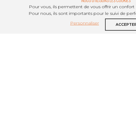
ANNEXES DE L’AVIS DU 8 FÉVRIER 2024
Pour vous, ils permettent de vous offrir un confort
Pour nous, ils sont importants pour le suivi de per
Personnaliser
ACCEPTE
INDICES FJT 2024
INDICES FTM 2024
INDICES RS 2024
CATÉGORIES
Textes officiels