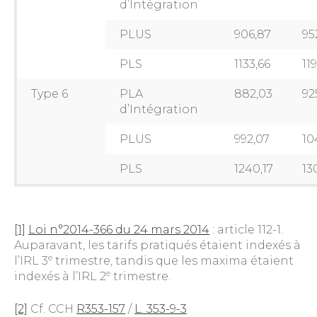
d’Intégration
PLUS
906,87
95
PLS
1133,66
11
Type 6
PLA
882,03
92
d’Intégration
PLUS
992,07
10
PLS
1240,17
13
[1]
Loi n°2014-366 du 24 mars 2014
: article 112-1.
Auparavant, les tarifs pratiqués étaient indexés à
e
l’IRL 3
trimestre, tandis que les maxima étaient
e
indexés à l’IRL 2
trimestre.
[2]
Cf. CCH
R353-157
/
L. 353-9-3