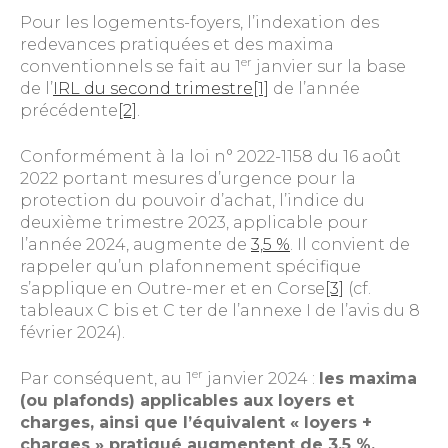
Pour les logements-foyers, l’indexation des
redevances pratiquées et des maxima
er
conventionnels se fait au 1
janvier sur la base
de l’
IRL du second trimestre
[1]
de l’année
précédente
[2]
.
Conformément à la loi n° 2022-1158 du 16 août
2022 portant mesures d’urgence pour la
protection du pouvoir d’achat, l’indice du
deuxième trimestre 2023, applicable pour
l’année 2024, augmente de
3,5 %
. Il convient de
rappeler qu’un plafonnement spécifique
s’applique en Outre-mer et en Corse
[3]
(cf.
tableaux C bis et C ter de l’annexe I de l’avis du 8
février 2024).
er
Par conséquent, au 1
janvier 2024 :
les maxima
(ou plafonds) applicables aux loyers et
charges, ainsi que l’équivalent « loyers +
charges » pratiqué augmentent de 3,5 %.