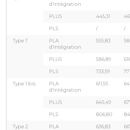
d’Intégration
PLUS
445,31
46
PLS
/
/
Type 1’
PLA
555,83
58
d’Intégration
PLUS
586,89
61
PLS
733,59
77
Type 1 bis
PLA
611,55
64
d’Intégration
PLUS
645,49
67
PLS
806,80
84
Type 2
PLA
636,83
66