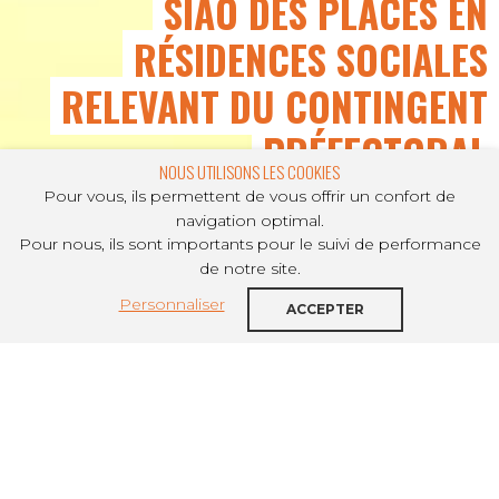
SIAO DES PLACES EN
RÉSIDENCES SOCIALES
RELEVANT DU CONTINGENT
PRÉFECTORAL
NOUS UTILISONS LES COOKIES
Pour vous, ils permettent de vous offrir un confort de
navigation optimal.
Pour nous, ils sont importants pour le suivi de performance
PARTAGER SUR
de notre site.
Personnaliser
Décembre 2024
ACCEPTER
Le 3 décembre 2024, à l’occasion des rencontres
du logement accompagné, l’Unafo, l’Unhaj et la
Dihal ont signé un accord-cadre pour la mise en
œuvre des places en résidences sociales relevant
du contingent préfectoral. Il vise à affirmer le
rôle du SIAO dans le recensement de l’offre et