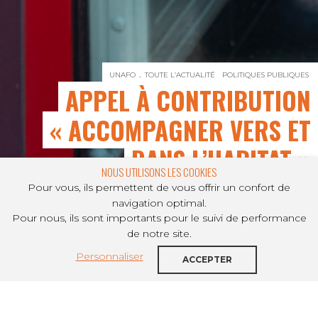
UNAFO
TOUTE L’ACTUALITÉ
POLITIQUES PUBLIQUES
APPEL À CONTRIBUTION
« ACCOMPAGNER VERS ET
DANS L’HABITAT »
NOUS UTILISONS LES COOKIES
Pour vous, ils permettent de vous offrir un confort de
navigation optimal.
Pour nous, ils sont importants pour le suivi de performance
PARTAGER SUR
de notre site.
Personnaliser
La Haute Autorité de Santé lance un
ACCEPTER
appel à contribution portant sur «
Accompagner vers et dans l’habitat » du