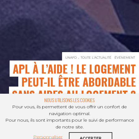
UNAFO
TOUTE L’ACTUALITÉ
ÉVÉNEMENT
APL À L’AIDE ! LE LOGEMENT
PEUT-IL ÊTRE ABORDABLE
SANS AIDES AU LOGEMENT ?
NOUS UTILISONS LES COOKIES
Pour vous, ils permettent de vous offrir un confort de
navigation optimal.
Pour nous, ils sont importants pour le suivi de performance
PARTAGER SUR
de notre site.
Personnaliser
ACCEPTER