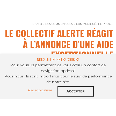
UNAFO
NOS COMMUNIQUÉS
COMMUNIQUÉS DE PRESSE
LE COLLECTIF ALERTE RÉAGIT
À L’ANNONCE D’UNE AIDE
EXCEPTIONNELLE
NOUS UTILISONS LES COOKIES
Pour vous, ils permettent de vous offrir un confort de
navigation optimal.
Pour nous, ils sont importants pour le suivi de performance
PARTAGER SUR
de notre site.
Personnaliser
Alors que la crise sanitaire qui touche
ACCEPTER
notre pays perdure, le Premier ministre
vient d’annoncer le versement d’une aide
exceptionnelle pour les familles les plus