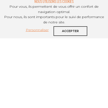
NOUS UTILISONS LES COOKIES
Pour vous, ils permettent de vous offrir un confort de
navigation optimal.
Pour nous, ils sont importants pour le suivi de performance
PARTAGER SUR
de notre site.
Personnaliser
L’annonce d’un second plan Logement
ACCEPTER
d’abord, tant de fois repoussée, est une
bonne nouvelle, mais de nombreux
angles morts demeurent.
UNION PROFESSIONNELLE DU
LOGEMENT ACCOMPAGNÉ